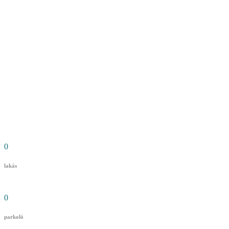
0
lakás
0
parkoló