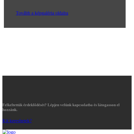
Tovább a képgaléria oldalra
Felkeltettük érdeklődését? Lépjen velünk kapcsolatba és látogasson el
hozzánk.
Kit kereshetek?