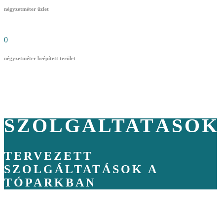
négyzetméter üzlet
0
négyzetméter beépített terület
SZOLGÁLTATÁSOK
TERVEZETT
SZOLGÁLTATÁSOK A
TÓPARKBAN