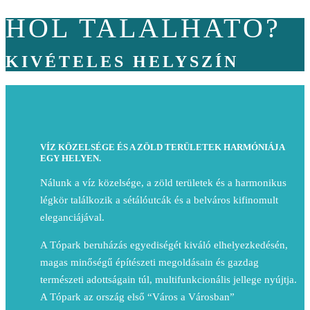
HOL TALÁLHATÓ?
KIVÉTELES HELYSZÍN
VÍZ KÖZELSÉGE ÉS A ZÖLD TERÜLETEK HARMÓNIÁJA
EGY HELYEN.
Nálunk a víz közelsége, a zöld területek és a harmonikus
légkör találkozik a sétálóutcák és a belváros kifinomult
eleganciájával.
A Tópark beruházás egyediségét kiváló elhelyezkedésén,
magas minőségű építészeti megoldásain és gazdag
természeti adottságain túl, multifunkcionális jellege nyújtja.
A Tópark az ország első “Város a Városban”