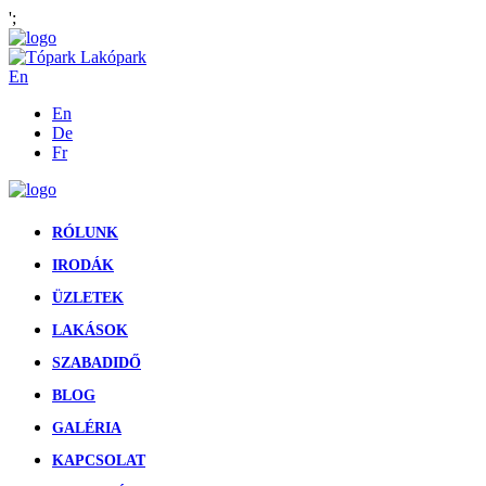
';
En
En
De
Fr
RÓLUNK
IRODÁK
ÜZLETEK
LAKÁSOK
SZABADIDŐ
BLOG
GALÉRIA
KAPCSOLAT