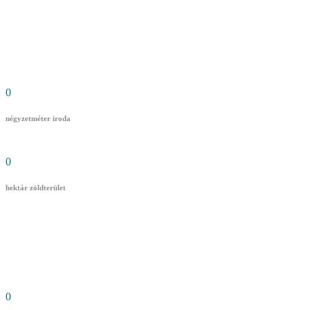
0
négyzetméter iroda
0
hektár zöldterület
0