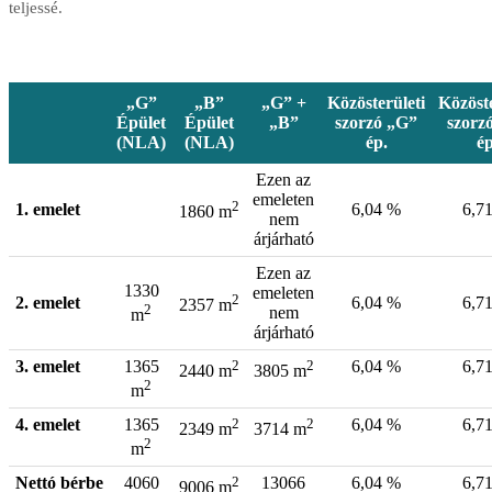
teljessé.
„G”
„B”
„G” +
Közösterületi
Közöste
Épület
Épület
„B”
szorzó „G”
szorz
(NLA)
(NLA)
ép.
ép
Ezen az
emeleten
2
1. emelet
6,04 %
6,7
1860 m
nem
árjárható
Ezen az
1330
emeleten
2
2. emelet
6,04 %
6,7
2357 m
2
nem
m
árjárható
3. emelet
1365
2
2
6,04 %
6,7
2440 m
3805 m
2
m
4. emelet
1365
2
2
6,04 %
6,7
2349 m
3714 m
2
m
Nettó bérbe
4060
2
13066
6,04 %
6,7
9006 m