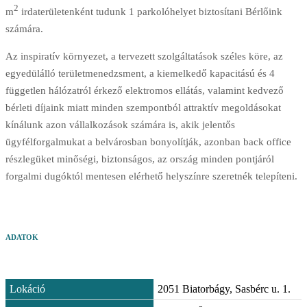
2
m
irdaterületenként tudunk 1 parkolóhelyet biztosítani Bérlőink
számára.
Az inspiratív környezet, a tervezett szolgáltatások széles köre, az
egyedülálló területmenedzsment, a kiemelkedő kapacitású és 4
független hálózatról érkező elektromos ellátás, valamint kedvező
bérleti díjaink miatt minden szempontból attraktív megoldásokat
kínálunk azon vállalkozások számára is, akik jelentős
ügyfélforgalmukat a belvárosban bonyolítják, azonban back office
részlegüket minőségi, biztonságos, az ország minden pontjáról
forgalmi dugóktól mentesen elérhető helyszínre szeretnék telepíteni.
ADATOK
Lokáció
2051 Biatorbágy, Sasbérc u. 1.