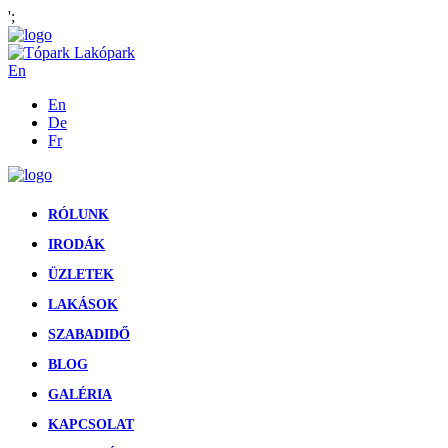
';
En
En
De
Fr
RÓLUNK
IRODÁK
ÜZLETEK
LAKÁSOK
SZABADIDŐ
BLOG
GALÉRIA
KAPCSOLAT