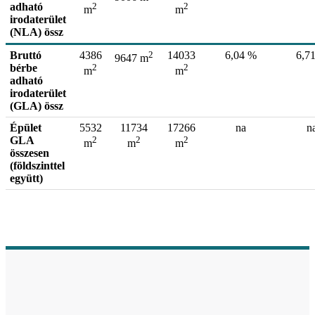
adható
2
2
m
m
irodaterület
(NLA) össz
Bruttó
4386
2
14033
6,04 %
6,7
9647 m
bérbe
2
2
m
m
adható
irodaterület
(GLA) össz
Épület
5532
11734
17266
na
n
GLA
2
2
2
m
m
m
összesen
(földszinttel
együtt)