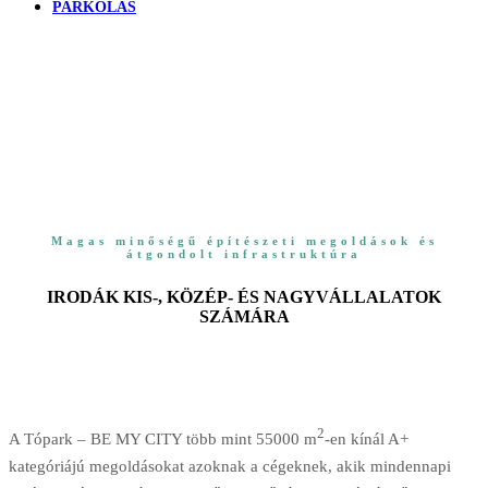
PARKOLÁS
Magas minőségű építészeti megoldások és
átgondolt infrastruktúra
IRODÁK KIS-, KÖZÉP- ÉS NAGYVÁLLALATOK
SZÁMÁRA
2
A Tópark – BE MY CITY több mint 55000 m
-en kínál A+
kategóriájú megoldásokat azoknak a cégeknek, akik mindennapi