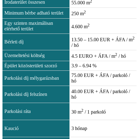
2
Irodaterület összesen
55.000 m
2
Minimum bérbe adható terület
250 m
Egy szinten maximálisan
2
4.600 m
elérhető terület
2
13.50 – 15.00 EUR + ÁFA / m
Bérleti díj
/ hó
2
Üzemeltetési költség
4.5 EURO + ÁFA / m
/ hó
Épület közösterületi szorzó
3.9 – 6.94 %
75.00 EUR + ÁFA / parkoló /
Parkolási díj mélygarázsban
hó
40.00 EUR + ÁFA / parkoló /
Parkolási díj felszínen
hó
2
Parkolási ráta
30 m
/ 1 parkoló
Kaució
3 hónap