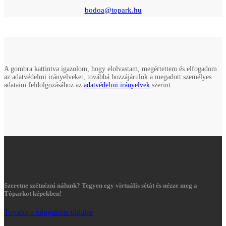
bodoa@topark.hu
A gombra kattintva igazolom, hogy elolvastam, megértettem és elfogadom
az adatvédelmi irányelveket, továbbá hozzájárulok a megadott személyes
adataim feldolgozásához az
adatvédelmi irányelvek
szerint.
Szeretne szétnézni nálunk? Tegyen egy virtuális sétát és nézze meg a
Tóparkot képekben!
Tovább a képgaléria oldalra