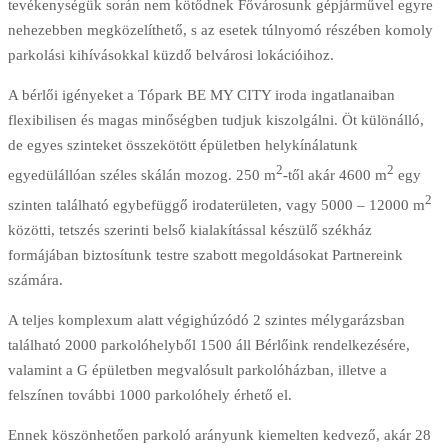
tevékenységük során nem kötődnek Fővárosunk gépjárművel egyre
nehezebben megközelíthető, s az esetek túlnyomó részében komoly
parkolási kihívásokkal küzdő belvárosi lokációihoz.
A bérlői igényeket a Tópark BE MY CITY iroda ingatlanaiban
flexibilisen és magas minőségben tudjuk kiszolgálni. Öt különálló,
de egyes szinteket összekötött épületben helykínálatunk
2
2
egyedülállóan széles skálán mozog. 250 m
-től akár 4600 m
egy
2
szinten található egybefüggő irodaterületen, vagy 5000 – 12000 m
közötti, tetszés szerinti belső kialakítással készülő székház
formájában biztosítunk testre szabott megoldásokat Partnereink
számára.
A teljes komplexum alatt végighúzódó 2 szintes mélygarázsban
található 2000 parkolóhelyből 1500 áll Bérlőink rendelkezésére,
valamint a G épületben megvalósult parkolóházban, illetve a
felszínen további 1000 parkolóhely érhető el.
Ennek köszönhetően parkoló arányunk kiemelten kedvező, akár 28