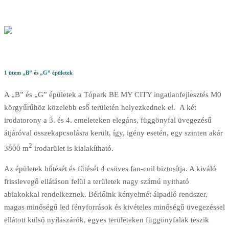
1 ütem „B” és „G” épületek
A „B” és „G” épületek a Tópark BE MY CITY ingatlanfejlesztés M0
körgyűrűhöz közelebb eső területén helyezkednek el. A két
irodatorony a 3. és 4. emeleteken elegáns, függönyfal üvegezésű
átjáróval összekapcsolásra került, így, igény esetén, egy szinten akár
2
3800 m
irodarület is kialakítható.
Az épületek hűtését és fűtését 4 csöves fan-coil biztosítja. A kiváló
frisslevegő ellátáson felül a területek nagy számú nyitható
ablakokkal rendelkeznek. Bérlőink kényelmét álpadló rendszer,
magas minőségű led fényforrások és kivételes minőségű üvegezéssel
ellátott külső nyílászárók, egyes területeken függönyfalak teszik