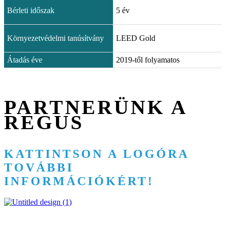
Bérleti időszak
5 év
Környezetvédelmi tanúsítvány
LEED Gold
Átadás éve
2019-től folyamatos
PARTNERÜNK A
REGUS
KATTINTSON A LOGÓRA
TOVÁBBI
INFORMÁCIÓKÉRT!