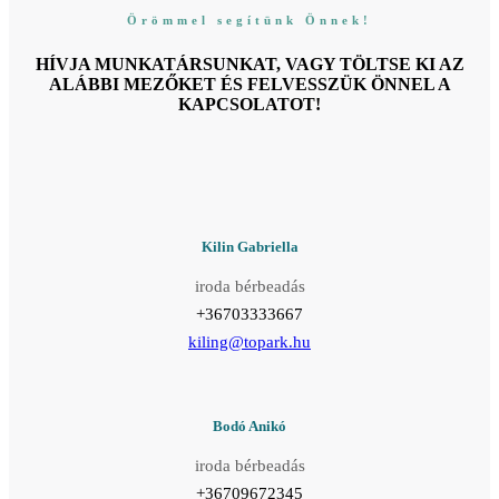
Örömmel segítünk Önnek!
HÍVJA MUNKATÁRSUNKAT, VAGY TÖLTSE KI AZ
ALÁBBI MEZŐKET ÉS FELVESSZÜK ÖNNEL A
KAPCSOLATOT!
Kilin Gabriella
iroda bérbeadás
+36703333667
kiling@topark.hu
Bodó Anikó
iroda bérbeadás
+36709672345