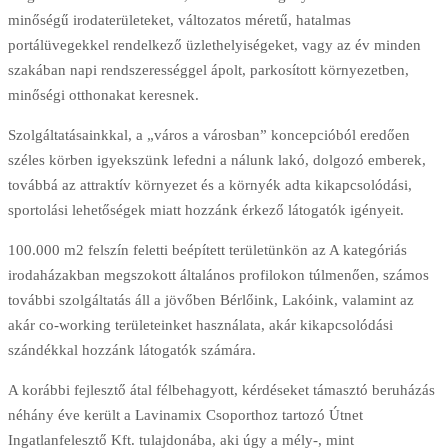
minőségű irodaterületeket, változatos méretű, hatalmas
portálüvegekkel rendelkező üzlethelyiségeket, vagy az év minden
szakában napi rendszerességgel ápolt, parkosított környezetben,
minőségi otthonakat keresnek.
Szolgáltatásainkkal, a „város a városban” koncepcióból eredően
széles körben igyekszünk lefedni a nálunk lakó, dolgozó emberek,
továbbá az attraktív környezet és a környék adta kikapcsolódási,
sportolási lehetőségek miatt hozzánk érkező látogatók igényeit.
100.000 m2 felszín feletti beépített területünkön az A kategóriás
irodaházakban megszokott általános profilokon túlmenően, számos
további szolgáltatás áll a jövőben Bérlőink, Lakóink, valamint az
akár co-working területeinket használata, akár kikapcsolódási
szándékkal hozzánk látogatók számára.
A korábbi fejlesztő átal félbehagyott, kérdéseket támasztó beruházás
néhány éve került a Lavinamix Csoporthoz tartozó Útnet
Ingatlanfelesztő Kft. tulajdonába, aki úgy a mély-, mint