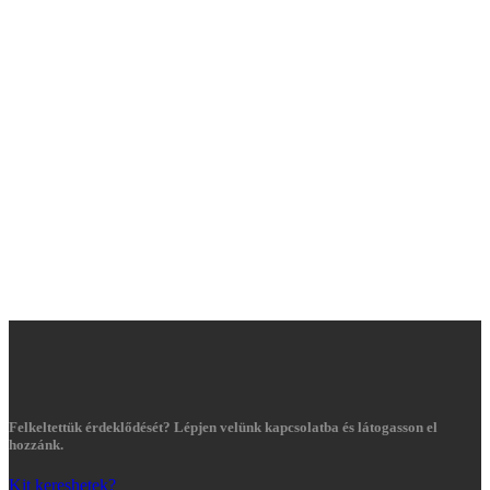
Felkeltettük érdeklődését? Lépjen velünk kapcsolatba és látogasson el
hozzánk.
Kit kereshetek?