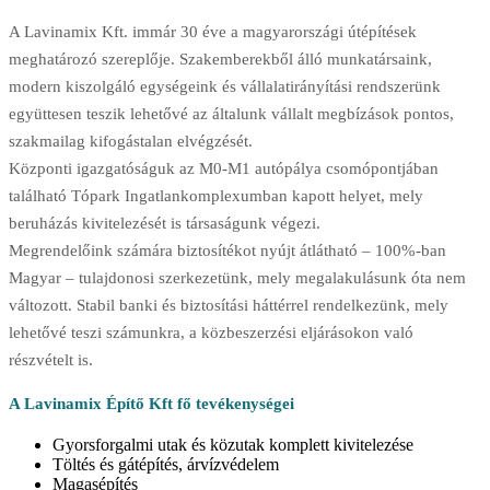
A Lavinamix Kft. immár 30 éve a magyarországi útépítések
meghatározó szereplője. Szakemberekből álló munkatársaink,
modern kiszolgáló egységeink és vállalatirányítási rendszerünk
együttesen teszik lehetővé az általunk vállalt megbízások pontos,
szakmailag kifogástalan elvégzését.
Központi igazgatóságuk az M0-M1 autópálya csomópontjában
található Tópark Ingatlankomplexumban kapott helyet, mely
beruházás kivitelezését is társaságunk végezi.
Megrendelőink számára biztosítékot nyújt átlátható – 100%-ban
Magyar – tulajdonosi szerkezetünk, mely megalakulásunk óta nem
változott. Stabil banki és biztosítási háttérrel rendelkezünk, mely
lehetővé teszi számunkra, a közbeszerzési eljárásokon való
részvételt is.
A Lavinamix Építő Kft fő tevékenységei
Gyorsforgalmi utak és közutak komplett kivitelezése
Töltés és gátépítés, árvízvédelem
Magasépítés