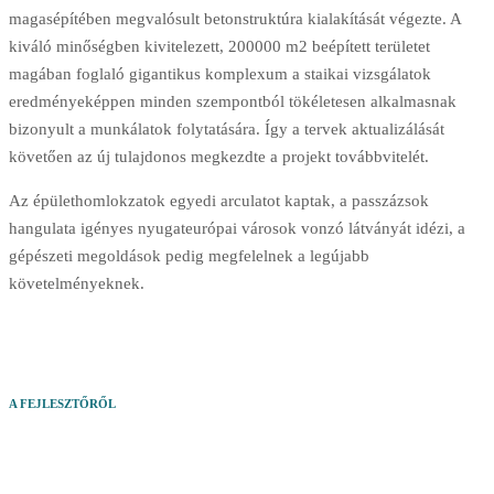
magasépítében megvalósult betonstruktúra kialakítását végezte. A
kiváló minőségben kivitelezett, 200000 m2 beépített területet
magában foglaló gigantikus komplexum a staikai vizsgálatok
eredményeképpen minden szempontból tökéletesen alkalmasnak
bizonyult a munkálatok folytatására. Így a tervek aktualizálását
követően az új tulajdonos megkezdte a projekt továbbvitelét.
Az épülethomlokzatok egyedi arculatot kaptak, a passzázsok
hangulata igényes nyugateurópai városok vonzó látványát idézi, a
gépészeti megoldások pedig megfelelnek a legújabb
követelményeknek.
A FEJLESZTŐRŐL