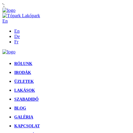
';
En
En
De
Fr
RÓLUNK
IRODÁK
ÜZLETEK
LAKÁSOK
SZABADIDŐ
BLOG
GALÉRIA
KAPCSOLAT