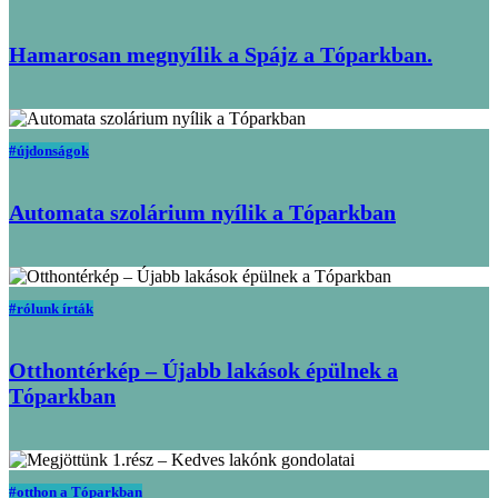
Hamarosan megnyílik a Spájz a Tóparkban.
#újdonságok
Automata szolárium nyílik a Tóparkban
#rólunk írták
Otthontérkép – Újabb lakások épülnek a
Tóparkban
#otthon a Tóparkban