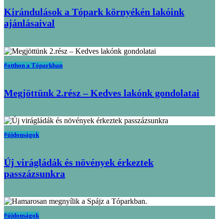
Kirándulások a Tópark környékén lakóink
ajánlásaival
#otthon a Tóparkban
Megjöttünk 2.rész – Kedves lakónk gondolatai
#újdonságok
Új virágládák és növények érkeztek
passzázsunkra
#újdonságok