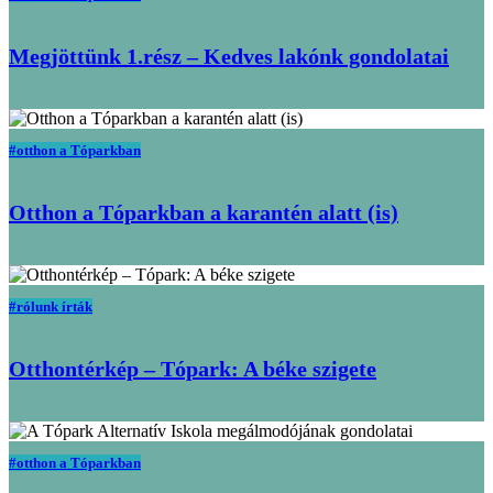
Megjöttünk 1.rész – Kedves lakónk gondolatai
#otthon a Tóparkban
Otthon a Tóparkban a karantén alatt (is)
#rólunk írták
Otthontérkép – Tópark: A béke szigete
#otthon a Tóparkban