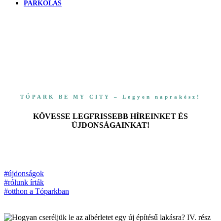
PARKOLÁS
TÓPARK BE MY CITY – Legyen naprakész!
KÖVESSE LEGFRISSEBB HÍREINKET ÉS
ÚJDONSÁGAINKAT!
#újdonságok
#rólunk írták
#otthon a Tóparkban