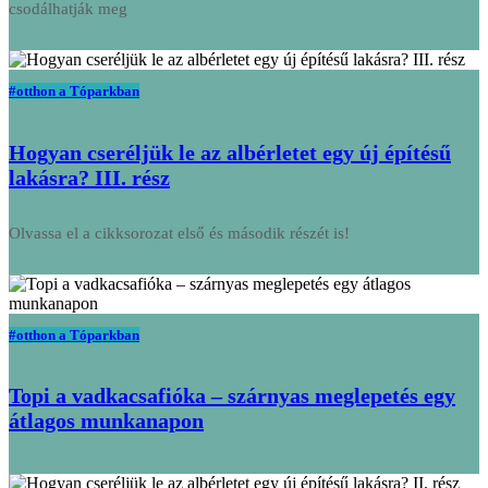
csodálhatják meg
#otthon a Tóparkban
Hogyan cseréljük le az albérletet egy új építésű
lakásra? III. rész
Olvassa el a cikksorozat első és második részét is!
#otthon a Tóparkban
Topi a vadkacsafióka – szárnyas meglepetés egy
átlagos munkanapon