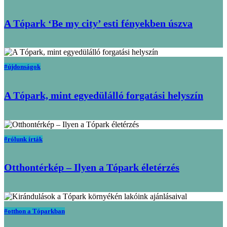
A Tópark ‘Be my city’ esti fényekben úszva
#újdonságok
A Tópark, mint egyedülálló forgatási helyszín
#rólunk írták
Otthontérkép – Ilyen a Tópark életérzés
#otthon a Tóparkban