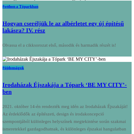
#otthon a Tóparkban
Hogyan cseréljük le az albérletet egy új építésű
lakásra? IV. rész
Olvassa el a cikksorozat első, második és harmadik részét is!
#újdonságok
Irodaházak Éjszakája a Tópark ‘BE MY CITY’-
ben
2021. október 14-én rendezték meg idén az Irodaházak Éjszakáját!
Az érdeklődők az építészeti, design és irodakoncepció
szempontjából különleges helyszínek megtekintése során szakmai
ismeretekkel gazdagodhatnak, és különleges éjszakai hangulatban