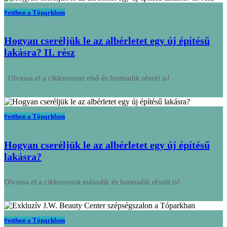
#otthon a Tóparkban
Hogyan cseréljük le az albérletet egy új építésű
lakásra? II. rész
Olvassa el a cikksorozat első és harmadik részét is!
#otthon a Tóparkban
Hogyan cseréljük le az albérletet egy új építésű
lakásra?
Olvassa el a cikksorozat második és harmadik részét is!
#otthon a Tóparkban