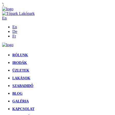
';
En
En
De
Fr
RÓLUNK
IRODÁK
ÜZLETEK
LAKÁSOK
SZABADIDŐ
BLOG
GALÉRIA
KAPCSOLAT