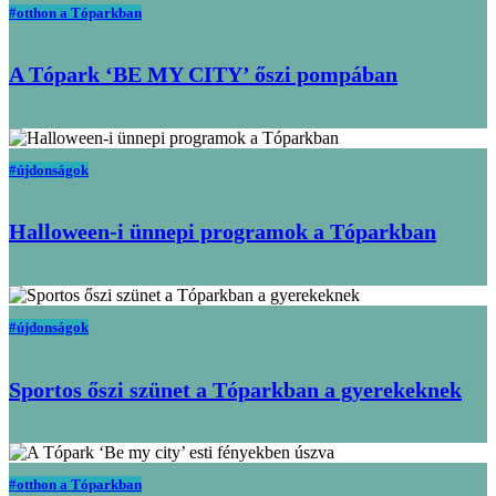
#otthon a Tóparkban
A Tópark ‘BE MY CITY’ őszi pompában
#újdonságok
Halloween-i ünnepi programok a Tóparkban
#újdonságok
Sportos őszi szünet a Tóparkban a gyerekeknek
#otthon a Tóparkban