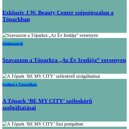
Exkluzív J.W. Beauty Center szépségszalon a
Tóparkban
#újdonságok
Szavazzon a Tóparkra „Az Év Irodája” versenyen
#otthon a Tóparkban
A Tópark ‘BE MY CITY’ széleskörű
szolgáltatásai