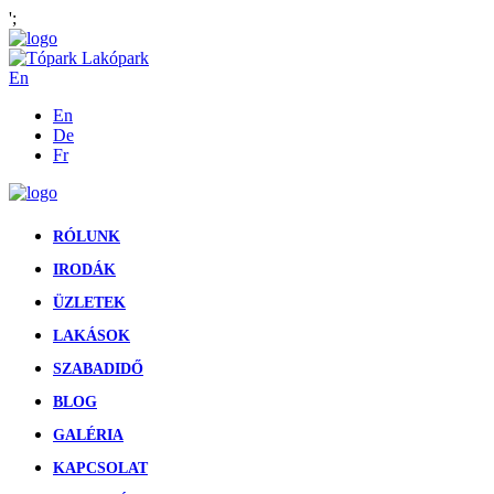
';
En
En
De
Fr
RÓLUNK
IRODÁK
ÜZLETEK
LAKÁSOK
SZABADIDŐ
BLOG
GALÉRIA
KAPCSOLAT