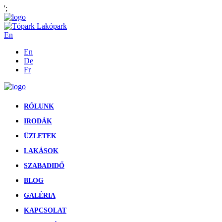
';
En
En
De
Fr
RÓLUNK
IRODÁK
ÜZLETEK
LAKÁSOK
SZABADIDŐ
BLOG
GALÉRIA
KAPCSOLAT