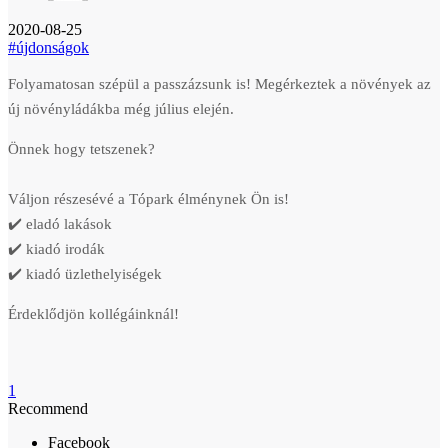
2020-08-25
#újdonságok
Folyamatosan szépül a passzázsunk is! Megérkeztek a növények az
új növényládákba még július elején.
Önnek hogy tetszenek
?
Váljon részesévé a Tópark élménynek Ön is!
✔️
eladó lakások
✔️
kiadó irodák
✔️
kiadó üzlethelyiségek
Érdeklődjön kollégáinknál!
1
Recommend
Facebook