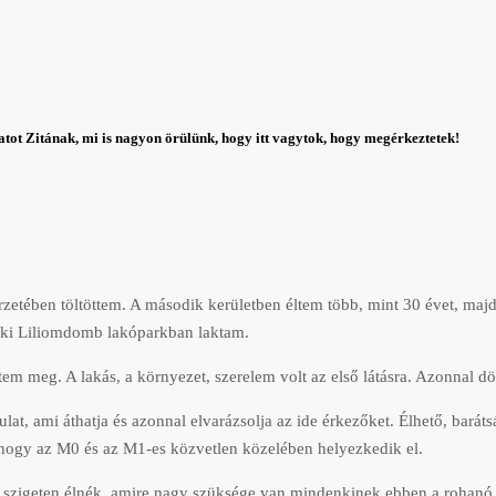
latot Zitának, mi is nagyon örülünk, hogy itt vagytok, hogy megérkeztetek!
etében töltöttem. A második kerületben éltem több, mint 30 évet, maj
foki Liliomdomb lakóparkban laktam.
tem meg. A lakás, a környezet, szerelem volt az első látásra. Azonnal d
lat, ami áthatja és azonnal elvarázsolja az ide érkezőket. Élhető, barát
, hogy az M0 és az M1-es közvetlen közelében helyezkedik el.
is szigeten élnék, amire nagy szüksége van mindenkinek ebben a rohanó v