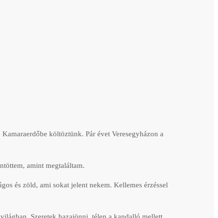
d Kamaraerdőbe költöztünk. Pár évet Veresegyházon a
öntöttem, amint megtaláltam.
ságos és zöld, ami sokat jelent nekem. Kellemes érzéssel
ilágban. Szeretek hazajönni, télen a kandalló mellett