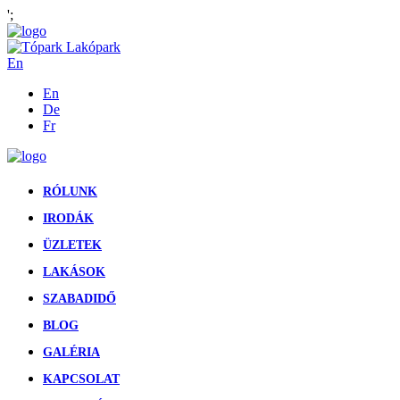
';
En
En
De
Fr
RÓLUNK
IRODÁK
ÜZLETEK
LAKÁSOK
SZABADIDŐ
BLOG
GALÉRIA
KAPCSOLAT