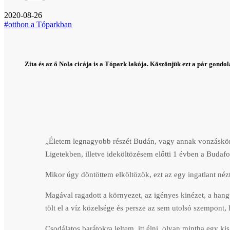
2020-08-26
#otthon a Tóparkban
Zita és az ő Nola cicája is a Tópark lakója. Köszönjük ezt a pár gondo
„Életem legnagyobb részét Budán, vagy annak vonzáskörz
Ligetekben, illetve ideköltözésem előtti 1 évben a Buda
Mikor úgy döntöttem elköltözök, ezt az egy ingatlant néz
Magával ragadott a környezet, az igényes kinézet, a hangu
tölt el a víz közelsége és persze az sem utolsó szempont
Csodálatos barátokra leltem, itt élni, olyan mintha egy k