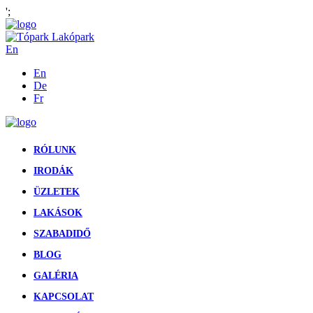
';
En
En
De
Fr
RÓLUNK
IRODÁK
ÜZLETEK
LAKÁSOK
SZABADIDŐ
BLOG
GALÉRIA
KAPCSOLAT