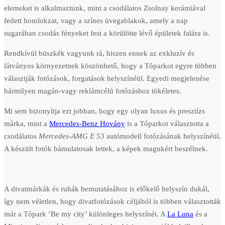
elemeket is alkalmaztunk, mint a csodálatos Zsolnay kerámiával
fedett homlokzat, vagy a színes üvegablakok, amely a nap
sugarában csodás fényeket fest a körülötte lévő épületek falára is.
Rendkívül büszkék vagyunk rá, hiszen ennek az exkluzív és
látványos környezetnek köszönhető, hogy a Tóparkot egyre többen
választják fotózások, forgatások helyszínéül. Egyedi megjelenése
bármilyen magán-vagy reklámcélú fotózáshoz tökéletes.
Mi sem bizonyítja ezt jobban, hogy egy olyan luxus és presztízs
márka, mint a
Mercedes-Benz Hovány
is a Tóparkot választotta a
csodálatos
Mercedes-AMG E 53
autómodell fotózásának helyszínéül.
A készült fotók bámulatosak lettek, a képek magukért beszélnek.
A divatmárkák és ruhák bemutatásához is előkelő helyszín dukál,
így nem véletlen, hogy divatfotózások céljából is többen választották
már a Tópark ’Be my city’ különleges helyszínét. A
La Luna
és a