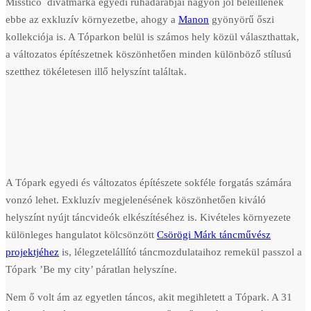
Misstico divatmárka egyedi ruhadarabjai nagyon jól beleillenek
ebbe az exkluzív környezetbe, ahogy a
Manon
gyönyörű őszi
kollekciója is. A Tóparkon belül is számos hely közül választhattak,
a változatos építészetnek köszönhetően minden különböző stílusú
szetthez tökéletesen illő helyszínt találtak.
A Tópark egyedi és változatos építészete sokféle forgatás számára
vonzó lehet. Exkluzív megjelenésének köszönhetően kiváló
helyszínt nyújt táncvideók elkészítéséhez is. Kivételes környezete
különleges hangulatot kölcsönzött
Csörögi Márk táncművész
projektjéhez
is, lélegzetelállító táncmozdulataihoz remekül passzol a
Tópark ’Be my city’ páratlan helyszíne.
Nem ő volt ám az egyetlen táncos, akit megihletett a Tópark. A 31