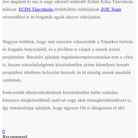
éve alapított és ma is nagy sikerrel működő Zoltán Erika Tánciskola
hálózat
ECDS Tánciskola
törökbálinti stúdiójának
ZOE Team
növendékei is itt forgatták egyik táncos videójukat.
Nagyon örülünk, hogy már ennyien választották a Tóparkot fotózás
és forgatás helyszínéül, és a jövőben is várjuk a remek közös
projekteket. Büszkén ajánljuk ingatlankomplexumunkat erre a célra
is, hiszen sokszínűségének köszönhetően szinte bármilyen kreatív
projekthez tökéletes helyszínt biztosít, és itt mindig remek munkák
születnek.
Frekventált elhelyezkedésének köszönhetően bárki számára
könnyen megközelíthető autóval vagy akár tömegközlekedéssel is,
így mindenképp ajánljuk, hogy egyszer Ön is látogasson el ide!
0
Recommend