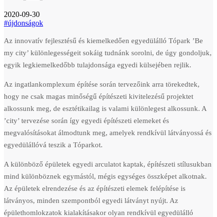
2020-09-30
#újdonságok
Az innovatív fejlesztésű és kiemelkedően egyedülálló Tópark ’Be
my city’ különlegességeit sokáig tudnánk sorolni, de úgy gondoljuk,
egyik legkiemelkedőbb tulajdonsága egyedi külsejében rejlik.
Az ingatlankomplexum építése során tervezőink arra törekedtek,
hogy ne csak magas minőségű építészeti kivitelezésű projektet
alkossunk meg, de esztétikailag is valami különlegest alkossunk. A
’city’ tervezése során így egyedi építészeti elemeket és
megvalósításokat álmodtunk meg, amelyek rendkívül látványossá és
egyedülállóvá teszik a Tóparkot.
A különböző épületek egyedi arculatot kaptak, építészeti stílusukban
mind különböznek egymástól, mégis egységes összképet alkotnak.
Az épületek elrendezése és az építészeti elemek felépítése is
látványos, minden szempontból egyedi látványt nyújt. Az
épülethomlokzatok kialakításakor olyan rendkívül egyedülálló